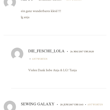
ein ganz wunderbares kleid !!!
lg anja
DIE_FESCHE_LOLA
•
26. MAI 2017 UM 20:20
•
ANTWORTEN
Vielen Dank liebe Anja & LG! Tanja
SEWING GALAXY
•
•
28. JUNI 2017 UM 13:43
ANTWORTEN