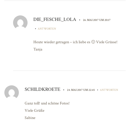
DIE_FESCHE_LOLA
•
26. MAI 2017 UM 20:17
•
ANTWORTEN
Heute wieder getragen – ich liebe es 🙂 Viele Grüsse!
Tanja
SCHILDKROETE
•
•
24. MAI 2017 UM 22:45
ANTWORTEN
Ganz toll! und schöne Fotos!
Viele Grüße
Sabine