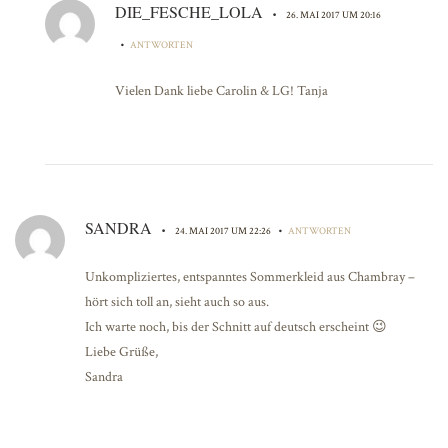
DIE_FESCHE_LOLA
•
26. MAI 2017 UM 20:16
•
ANTWORTEN
Vielen Dank liebe Carolin & LG! Tanja
SANDRA
•
•
24. MAI 2017 UM 22:26
ANTWORTEN
Unkompliziertes, entspanntes Sommerkleid aus Chambray –
hört sich toll an, sieht auch so aus.
Ich warte noch, bis der Schnitt auf deutsch erscheint 😉
Liebe Grüße,
Sandra