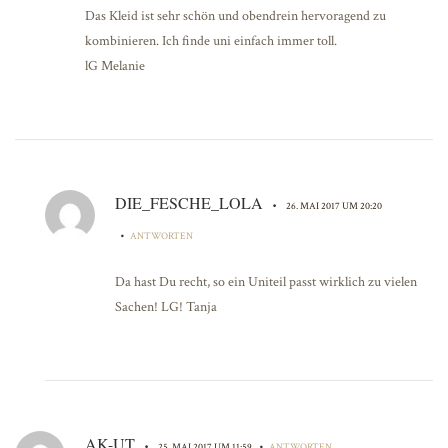
Das Kleid ist sehr schön und obendrein hervoragend zu
kombinieren. Ich finde uni einfach immer toll.
lG Melanie
DIE_FESCHE_LOLA
•
26. MAI 2017 UM 20:20
•
ANTWORTEN
Da hast Du recht, so ein Uniteil passt wirklich zu vielen
Sachen! LG! Tanja
AK-UT
•
•
25. MAI 2017 UM 11:59
ANTWORTEN