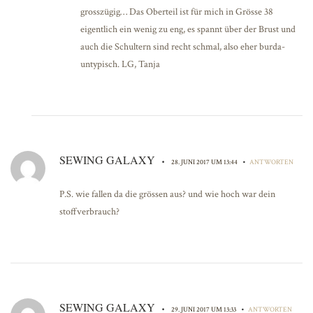
grosszügig… Das Oberteil ist für mich in Grösse 38
eigentlich ein wenig zu eng, es spannt über der Brust und
auch die Schultern sind recht schmal, also eher burda-
untypisch. LG, Tanja
SEWING GALAXY
•
•
28. JUNI 2017 UM 13:44
ANTWORTEN
P.S. wie fallen da die grössen aus? und wie hoch war dein
stoffverbrauch?
SEWING GALAXY
•
•
29. JUNI 2017 UM 13:33
ANTWORTEN