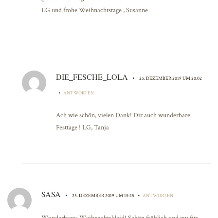
LG und frohe Weihnachtstage , Susanne
DIE_FESCHE_LOLA
•
25. DEZEMBER 2019 UM 20:02
•
ANTWORTEN
Ach wie schön, vielen Dank! Dir auch wunderbare
Festtage ! LG, Tanja
SASA
•
•
25. DEZEMBER 2019 UM 15:25
ANTWORTEN
Wunderbares Weihnachtskleid! Schön fröhlich und gut für