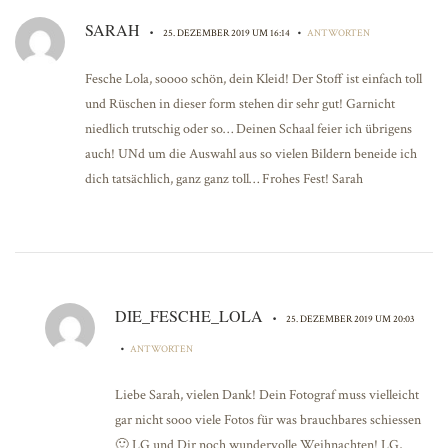
SARAH
•
•
25. DEZEMBER 2019 UM 16:14
ANTWORTEN
Fesche Lola, soooo schön, dein Kleid! Der Stoff ist einfach toll
und Rüschen in dieser form stehen dir sehr gut! Garnicht
niedlich trutschig oder so… Deinen Schaal feier ich übrigens
auch! UNd um die Auswahl aus so vielen Bildern beneide ich
dich tatsächlich, ganz ganz toll… Frohes Fest! Sarah
DIE_FESCHE_LOLA
•
25. DEZEMBER 2019 UM 20:03
•
ANTWORTEN
Liebe Sarah, vielen Dank! Dein Fotograf muss vielleicht
gar nicht sooo viele Fotos für was brauchbares schiessen
🙂 LG und Dir noch wundervolle Weihnachten! LG,