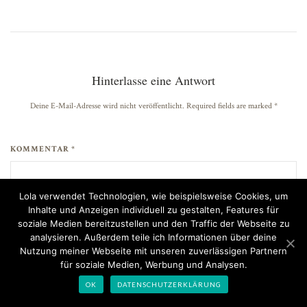
Hinterlasse eine Antwort
Deine E-Mail-Adresse wird nicht veröffentlicht. Required fields are marked
*
KOMMENTAR *
Lola verwendet Technologien, wie beispielsweise Cookies, um
Inhalte und Anzeigen individuell zu gestalten, Features für
soziale Medien bereitzustellen und den Traffic der Webseite zu
analysieren. Außerdem teile ich Informationen über deine
Nutzung meiner Webseite mit unseren zuverlässigen Partnern
für soziale Medien, Werbung und Analysen.
OK
DATENSCHUTZERKLÄRUNG