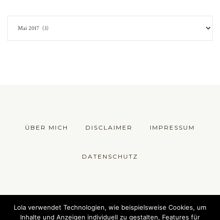
ÜBER MICH
DISCLAIMER
IMPRESSUM
DATENSCHUTZ
© 2018 Die Fesche Lola - Sewing Fashion
Lola verwendet Technologien, wie beispielsweise Cookies, um
Inhalte und Anzeigen individuell zu gestalten, Features für