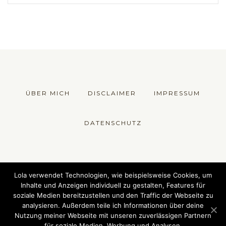
ÜBER MICH
DISCLAIMER
IMPRESSUM
DATENSCHUTZ
© 2018 Die Fesche Lola - Sewing Fashion
Lola verwendet Technologien, wie beispielsweise Cookies, um
Inhalte und Anzeigen individuell zu gestalten, Features für
soziale Medien bereitzustellen und den Traffic der Webseite zu
analysieren. Außerdem teile ich Informationen über deine
Nutzung meiner Webseite mit unseren zuverlässigen Partnern
für soziale Medien, Werbung und Analysen.