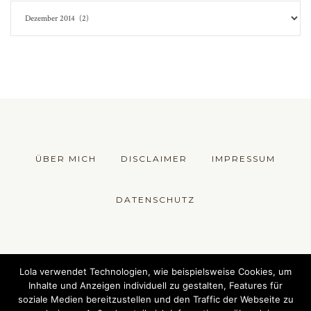
ÜBER MICH
DISCLAIMER
IMPRESSUM
DATENSCHUTZ
© 2018 Die Fesche Lola - Sewing Fashion
Lola verwendet Technologien, wie beispielsweise Cookies, um
Inhalte und Anzeigen individuell zu gestalten, Features für
soziale Medien bereitzustellen und den Traffic der Webseite zu