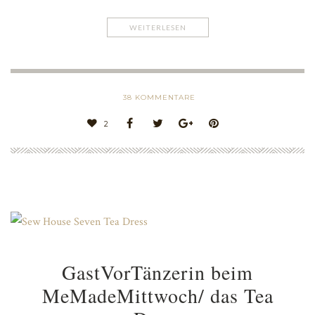
WEITERLESEN
38
KOMMENTARE
2
GastVorTänzerin beim
MeMadeMittwoch/ das Tea