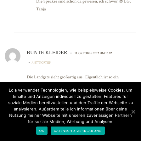
Die Speaker sind schon da gewesen, ich schwör 🙂 LG,
Tanja
BUNTE KLEIDER
•
11. OKTOBER 2017 UM 16:07
•
ANTWORTEN
Die Landgate sieht großartig aus . Eigentlich ist so ein
Schlupfteil ja auch total praktisch, weil es vorne nicht
Lola verwendet Technologien, wie beispielsweise Cookies, um
reinziehen kann. Die Schnitte von Merchant and Mills finde ich
Inhalte und Anzeigen individuell zu gestalten, Features für
auch toll, bei mir ist es nur umgekehrt. Gäbe es die als PDFs
soziale Medien bereitzustellen und den Traffic der Webseite zu
hätte ich schon alle, aber für die Landgate lohnt sich
analysieren. Außerdem teile ich Informationen über deine
Nutzung meiner Webseite mit unseren zuverlässigen Partnern
wahrscheinlich sogar die elende Abpauserei.
für soziale Medien, Werbung und Analysen.
LG,
OK
DATENSCHUTZERKLÄRUNG
Claudia