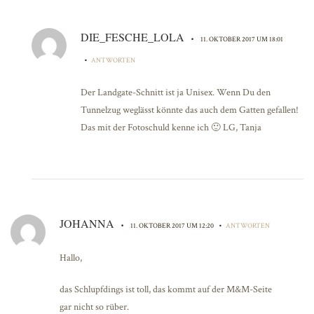
DIE_FESCHE_LOLA
•
11. OKTOBER 2017 UM 18:01
•
ANTWORTEN
Der Landgate-Schnitt ist ja Unisex. Wenn Du den
Tunnelzug weglässt könnte das auch dem Gatten gefallen!
Das mit der Fotoschuld kenne ich 🙂 LG, Tanja
JOHANNA
•
•
11. OKTOBER 2017 UM 12:20
ANTWORTEN
Hallo,
das Schlupfdings ist toll, das kommt auf der M&M-Seite
gar nicht so rüber.