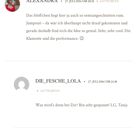
ALEXANDRA
•
•
27. JULI 2016 UM 20:35
ANTWORTEN
Das Stöffchen liegt hier ja auch so semiangeschnitten rum.
Jumpsuit – da wär ich überhaupt nicht drauf gekommen und
gerade deshalb find eich die Idee so genial. Sehr, sehr cool. Die
Klamotte und die performance. 😉
DIE_FESCHE_LOLA
•
27. JULI 2016 UM 21:38
•
ANTWORTEN
Was wird’s denn bei Dir? Bin sehr gespannt! LG, Tanja