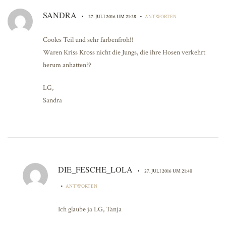
SANDRA
•
•
27. JULI 2016 UM 21:28
ANTWORTEN
Cooles Teil und sehr farbenfroh!!
Waren Kriss Kross nicht die Jungs, die ihre Hosen verkehrt
herum anhatten??
LG,
Sandra
DIE_FESCHE_LOLA
•
27. JULI 2016 UM 21:40
•
ANTWORTEN
Ich glaube ja LG, Tanja