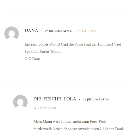
DANA
•
•
27. JULI 2016 UM 22:14
ANTWORTEN
Ein sehr cooles Outfit! Und die Fotos sind der Hammer! Viel
Spaß bei Euren Touren.
GlG Dana
DIE_FESCHE_LOLA
•
28. JULI 2016 UM 7:31
•
ANTWORTEN
Mein Mann wird immer mehr zum Foto-Profi,
mittlerweile krieg ich sogar Anweisungen 🙂 lieben Dank