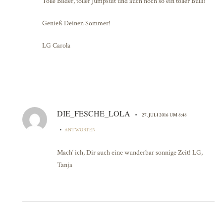
Tolle Bilder, toller Jumpsuit und auch noch so ein toller Bulli!
Genieß Deinen Sommer!
LG Carola
DIE_FESCHE_LOLA
•
27. JULI 2016 UM 8:48
•
ANTWORTEN
Mach‘ ich, Dir auch eine wunderbar sonnige Zeit! LG,
Tanja