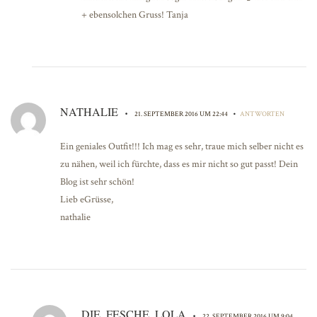
+ ebensolchen Gruss! Tanja
NATHALIE
•
•
21. SEPTEMBER 2016 UM 22:44
ANTWORTEN
Ein geniales Outfit!!! Ich mag es sehr, traue mich selber nicht es
zu nähen, weil ich fürchte, dass es mir nicht so gut passt! Dein
Blog ist sehr schön!
Lieb eGrüsse,
nathalie
DIE_FESCHE_LOLA
•
22. SEPTEMBER 2016 UM 9:04