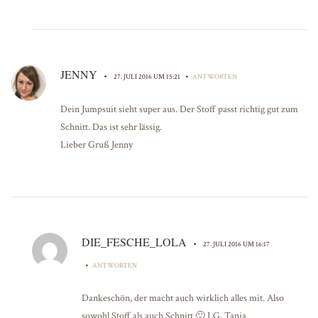
JENNY
•
•
27. JULI 2016 UM 15:21
ANTWORTEN
Dein Jumpsuit sieht super aus. Der Stoff passt richtig gut zum
Schnitt. Das ist sehr lässig.
Lieber Gruß Jenny
DIE_FESCHE_LOLA
•
27. JULI 2016 UM 16:17
•
ANTWORTEN
Dankeschön, der macht auch wirklich alles mit. Also
sowohl Stoff als auch Schnitt 🙂 LG, Tanja